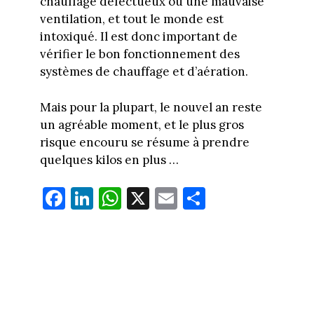
chauffage défectueux ou une mauvaise
ventilation, et tout le monde est
intoxiqué. Il est donc important de
vérifier le bon fonctionnement des
systèmes de chauffage et d’aération.
Mais pour la plupart, le nouvel an reste
un agréable moment, et le plus gros
risque encouru se résume à prendre
quelques kilos en plus …
Fa
Li
W
X
E
Pa
ce
nk
ha
m
rt
bo
ed
ts
ail
ag
ok
In
Ap
er
p