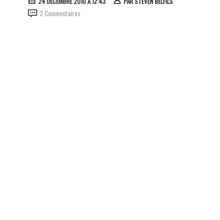
24 DÉCEMBRE 2010 À 12:43
PAR
STEVEN BELFILS
2 Commentaires