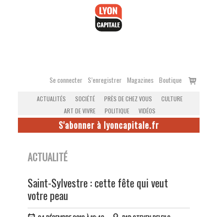
Accéder
au
contenu
Voir
Se connecter
S’enregistrer
Magazines
Boutique
le
ACTUALITÉS
SOCIÉTÉ
PRÈS DE CHEZ VOUS
CULTURE
panier
ART DE VIVRE
POLITIQUE
VIDÉOS
S'abonner à lyoncapitale.fr
ACTUALITÉ
Saint-Sylvestre : cette fête qui veut
votre peau