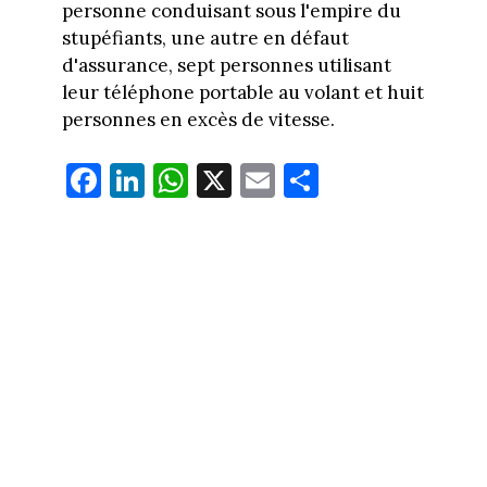
personne conduisant sous l'empire du
stupéfiants, une autre en défaut
d'assurance, sept personnes utilisant
leur téléphone portable au volant et huit
personnes en excès de vitesse.
Fa
Li
W
X
E
Pa
ce
nk
ha
m
rt
bo
ed
ts
ail
ag
ok
In
Ap
er
p