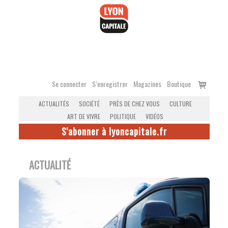
Accéder
au
contenu
Voir
Se connecter
S’enregistrer
Magazines
Boutique
le
ACTUALITÉS
SOCIÉTÉ
PRÈS DE CHEZ VOUS
CULTURE
panier
ART DE VIVRE
POLITIQUE
VIDÉOS
S'abonner à lyoncapitale.fr
ACTUALITÉ