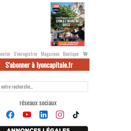
Voir
necter
S’enregistrer
Magazines
Boutique
le
S'abonner à lyoncapitale.fr
panier
réseaux sociaux