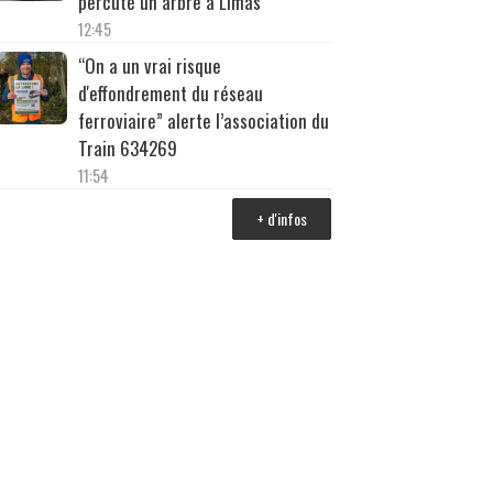
percuté un arbre à Limas
12:45
“On a un vrai risque
d'effondrement du réseau
ferroviaire” alerte l’association du
Train 634269
11:54
+ d'infos