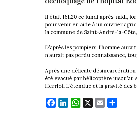
déchoquage de l’hôpital Ed
Il était 16h20 ce lundi après-midi, l
pour venir en aide à un ouvrier agric
la commune de Saint-André-la-Côte,
D’après les pompiers, l’homme aurait 
n’aurait pas perdu connaissance, touj
Après une délicate désincarcération
été évacué par hélicoptère jusqu’au
Herriot. L’étendue et la gravité des 
Fa
Li
W
X
E
Pa
ce
nk
ha
m
rt
bo
ed
ts
ail
ag
ok
In
Ap
er