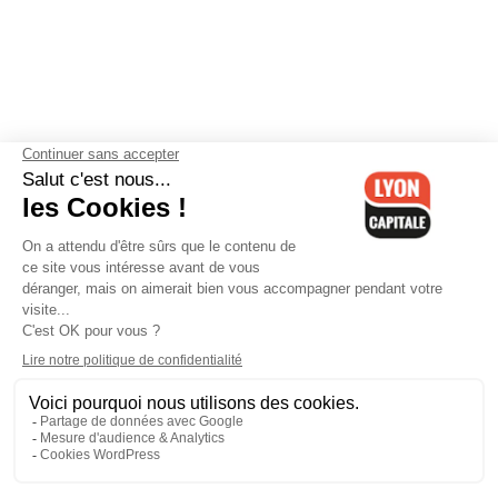
Contactez-nous
-
Mentions légales
-
CGV
-
Politique de
confidentialité
-
Gestion des cookies
-
Lyon Capitale TV
-
Archives
Lyon Capitale
Lyon Capitale - 51 avenue Maréchal Foch - CS 40091 - 69456 Lyon