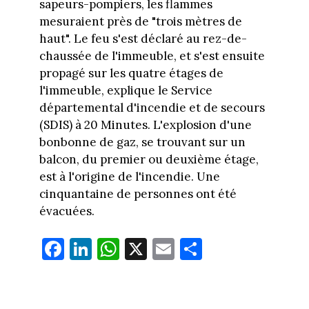
sapeurs-pompiers, les flammes
mesuraient près de "trois mètres de
haut". Le feu s'est déclaré au rez-de-
chaussée de l'immeuble, et s'est ensuite
propagé sur les quatre étages de
l'immeuble, explique le Service
départemental d'incendie et de secours
(SDIS) à 20 Minutes. L'explosion d'une
bonbonne de gaz, se trouvant sur un
balcon, du premier ou deuxième étage,
est à l'origine de l'incendie. Une
cinquantaine de personnes ont été
évacuées.
Fa
Li
W
X
E
Pa
ce
nk
ha
m
rt
bo
ed
ts
ail
ag