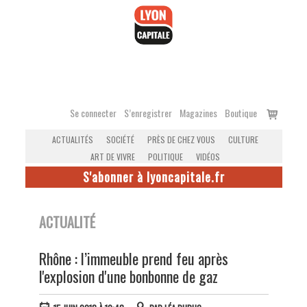
Accéder
au
contenu
Voir
Se connecter
S’enregistrer
Magazines
Boutique
le
ACTUALITÉS
SOCIÉTÉ
PRÈS DE CHEZ VOUS
CULTURE
panier
ART DE VIVRE
POLITIQUE
VIDÉOS
S'abonner à lyoncapitale.fr
ACTUALITÉ
Rhône : l’immeuble prend feu après
l'explosion d'une bonbonne de gaz