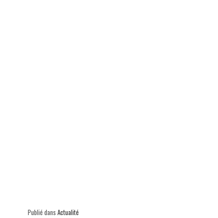
ok
In
Ap
er
p
Publié dans
Actualité