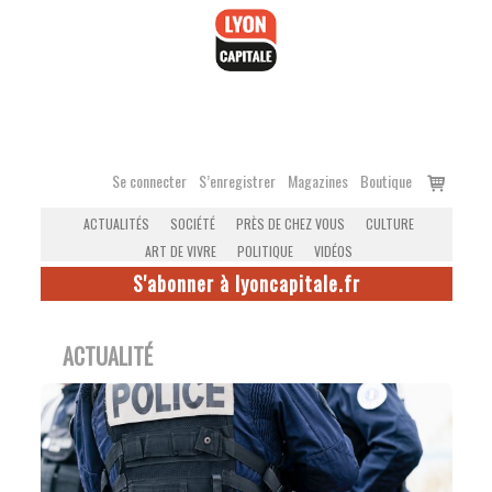
Accéder
au
contenu
Voir
Se connecter
S’enregistrer
Magazines
Boutique
le
ACTUALITÉS
SOCIÉTÉ
PRÈS DE CHEZ VOUS
CULTURE
panier
ART DE VIVRE
POLITIQUE
VIDÉOS
S'abonner à lyoncapitale.fr
ACTUALITÉ