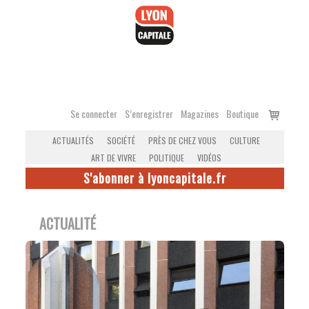
Accéder
au
contenu
Voir
Se connecter
S’enregistrer
Magazines
Boutique
le
ACTUALITÉS
SOCIÉTÉ
PRÈS DE CHEZ VOUS
CULTURE
panier
ART DE VIVRE
POLITIQUE
VIDÉOS
S'abonner à lyoncapitale.fr
ACTUALITÉ