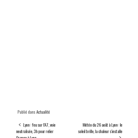
Publié dans
Actualité
Lyon : feu sur l’A7, voie
Météo du 26 août à Lyon : le
neutralisée, 3h pour relier
soleil brille, la chaleur s'installe
Orange à Lyon