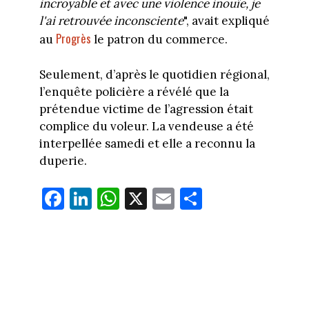
incroyable et avec une violence inouïe, je
l'ai retrouvée inconsciente
", avait expliqué
Progrès
au
le patron du commerce.
Seulement, d’après le quotidien régional,
l’enquête policière a révélé que la
prétendue victime de l’agression était
complice du voleur. La vendeuse a été
interpellée samedi et elle a reconnu la
duperie.
Fa
Li
W
X
E
Pa
ce
nk
ha
m
rt
bo
ed
ts
ail
ag
ok
In
Ap
er
p