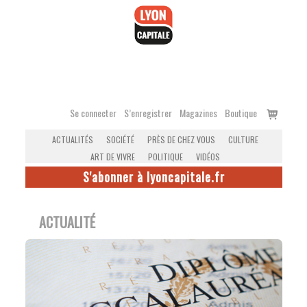
Accéder
au
contenu
Voir
Se connecter
S’enregistrer
Magazines
Boutique
le
ACTUALITÉS
SOCIÉTÉ
PRÈS DE CHEZ VOUS
CULTURE
panier
ART DE VIVRE
POLITIQUE
VIDÉOS
S'abonner à lyoncapitale.fr
ACTUALITÉ