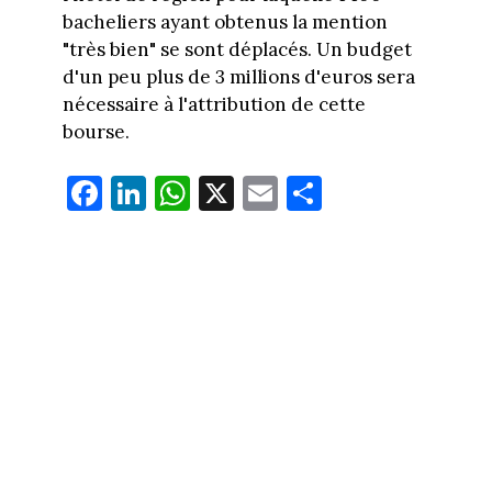
bacheliers ayant obtenus la mention
"très bien" se sont déplacés. Un budget
d'un peu plus de 3 millions d'euros sera
nécessaire à l'attribution de cette
bourse.
Fa
Li
W
X
E
Pa
ce
nk
ha
m
rt
bo
ed
ts
ail
ag
ok
In
Ap
er
p