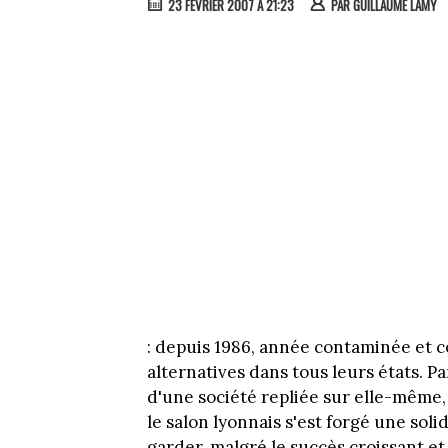
23 FÉVRIER 2007 À 21:23
PAR
GUILLAUME LAMY
: depuis 1986, année contaminée et
alternatives dans tous leurs états. P
d'une société repliée sur elle-même,
le salon lyonnais s'est forgé une sol
garder, malgré le succès croissant e