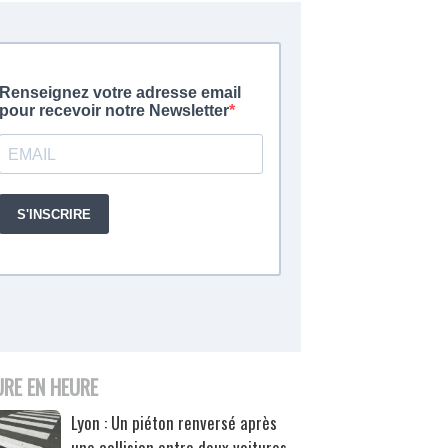
URE EN HEURE
Lyon : Un piéton renversé après
une collision entre deux voitures