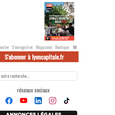
Voir
necter
S’enregistrer
Magazines
Boutique
le
S'abonner à lyoncapitale.fr
panier
réseaux sociaux