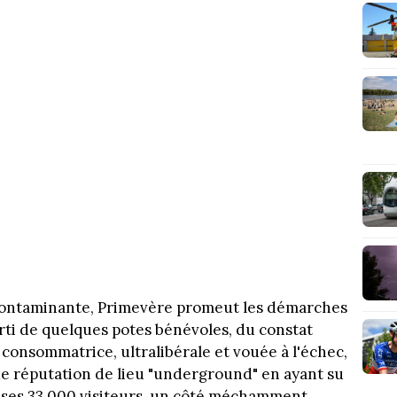
 contaminante, Primevère promeut les démarches
arti de quelques potes bénévoles, du constat
 consommatrice, ultralibérale et vouée à l'échec,
ide réputation de lieu "underground" en ayant su
t ses 33 000 visiteurs, un côté méchamment