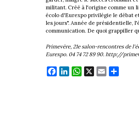
militant. Créé à l'origine comme un 
écolo d'Eurexpo privilégie le débat 
les jours". Année de présidentielle, l'
communication. De quoi grappiller qu
Primevère, 21e salon-rencontres de l'éc
Eurexpo. 04 74 72 89 90. http://primev
Fa
Li
W
X
E
Pa
ce
nk
ha
m
rt
bo
ed
ts
ail
ag
ok
In
Ap
er
p