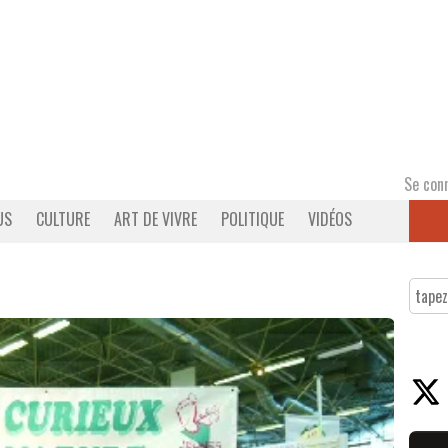
Se con
US
CULTURE
ART DE VIVRE
POLITIQUE
VIDÉOS