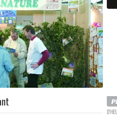
ant
D'HE