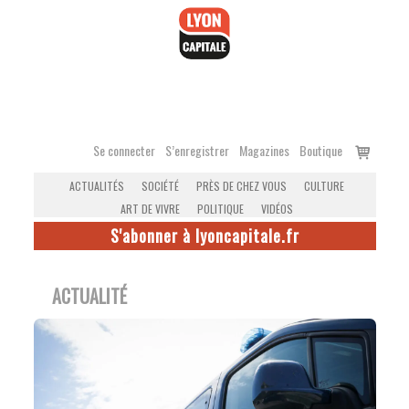
Accéder
au
contenu
Voir
Se connecter
S’enregistrer
Magazines
Boutique
le
ACTUALITÉS
SOCIÉTÉ
PRÈS DE CHEZ VOUS
CULTURE
panier
ART DE VIVRE
POLITIQUE
VIDÉOS
S'abonner à lyoncapitale.fr
ACTUALITÉ