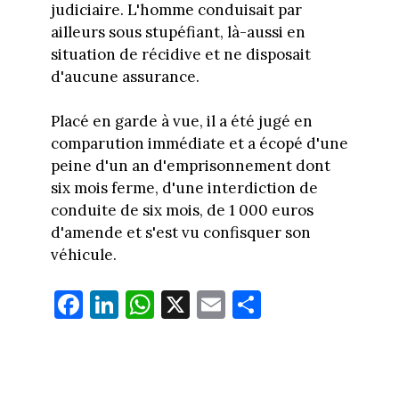
judiciaire. L'homme conduisait par
ailleurs sous stupéfiant, là-aussi en
situation de récidive et ne disposait
d'aucune assurance.
Placé en garde à vue, il a été jugé en
comparution immédiate et a écopé d'une
peine d'un an d'emprisonnement dont
six mois ferme, d'une interdiction de
conduite de six mois, de 1 000 euros
d'amende et s'est vu confisquer son
véhicule.
Fa
Li
W
X
E
Pa
ce
nk
ha
m
rt
bo
ed
ts
ail
ag
ok
In
Ap
er