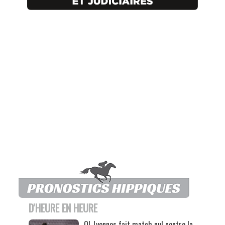
D'HEURE EN HEURE
OL Lyonnes fait match nul contre la