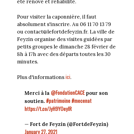
été rénové et réhabilité.
Pour visiter la caponnière, il faut
absolument s'inscrire. Au 06 11 70 13 79
ou contact@lefortdefeyzin.fr. La ville de
Feyzin organise des visites guidées par
petits groupes le dimanche 28 février de
8h à 17h avec des départs toutes les 30
minutes.
ici
Plus d'informations
.
@FondationCACE
Merci à la
pour son
#patrimoine
#mecenat
soutien.
https://t.co/JyH9YOeylR
— Fort de Feyzin (@FortdeFeyzin)
January 27, 2021