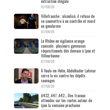
extraction illégale
07/08/26
Villefranche : alcoolisé, il refuse de
se soumettre à un contrôle et mord
un gendarme
07/08/26
Le Rhône en vigilance orange
canicule : plusieurs gymnases
réquisitionnés dès demain à Lyon et
Villeurbanne
07/08/26
À Vaulx-en-Velin, Abdelkader Lahmar
serre la vis contre les dépôts
sauvages
07/08/26
A432, A47, A42… Des travaux
attendus sur les routes autour de
Lyon la semaine prochaine