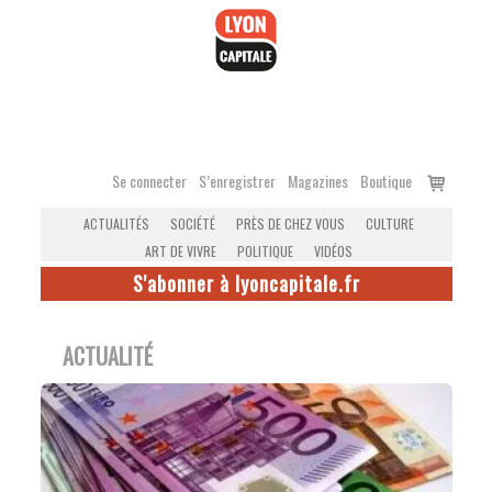
Accéder
au
contenu
Voir
Se connecter
S’enregistrer
Magazines
Boutique
le
ACTUALITÉS
SOCIÉTÉ
PRÈS DE CHEZ VOUS
CULTURE
panier
ART DE VIVRE
POLITIQUE
VIDÉOS
S'abonner à lyoncapitale.fr
ACTUALITÉ