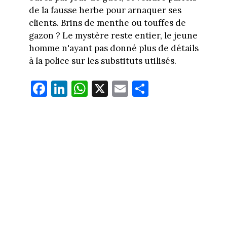
de la fausse herbe pour arnaquer ses
clients. Brins de menthe ou touffes de
gazon ? Le mystère reste entier, le jeune
homme n'ayant pas donné plus de détails
à la police sur les substituts utilisés.
Fa
Li
W
X
E
Pa
ce
nk
ha
m
rt
bo
ed
ts
ail
ag
ok
In
Ap
er
p