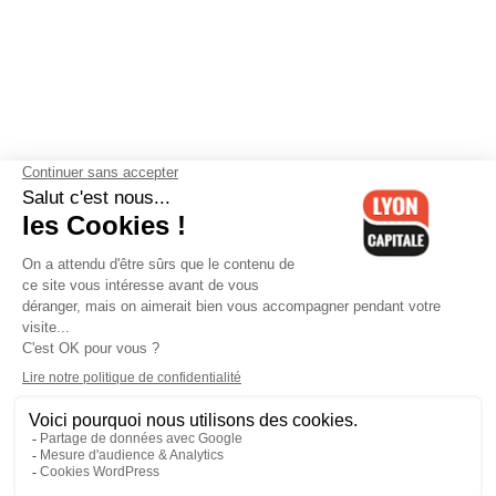
Contactez-nous
-
Mentions légales
-
CGV
-
Politique de
confidentialité
-
Gestion des cookies
-
Lyon Capitale TV
-
Archives
Lyon Capitale