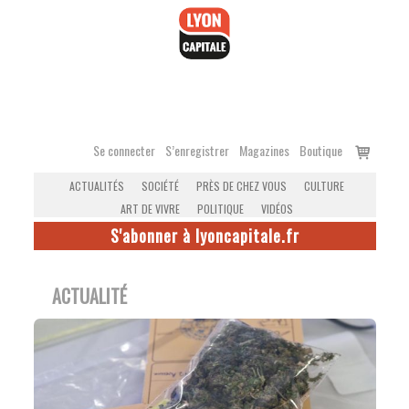
Accéder
au
contenu
Voir
Se connecter
S’enregistrer
Magazines
Boutique
le
ACTUALITÉS
SOCIÉTÉ
PRÈS DE CHEZ VOUS
CULTURE
panier
ART DE VIVRE
POLITIQUE
VIDÉOS
S'abonner à lyoncapitale.fr
ACTUALITÉ