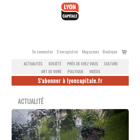
Accéder
au
contenu
Voir
Se connecter
S’enregistrer
Magazines
Boutique
le
ACTUALITÉS
SOCIÉTÉ
PRÈS DE CHEZ VOUS
CULTURE
panier
ART DE VIVRE
POLITIQUE
VIDÉOS
S'abonner à lyoncapitale.fr
ACTUALITÉ