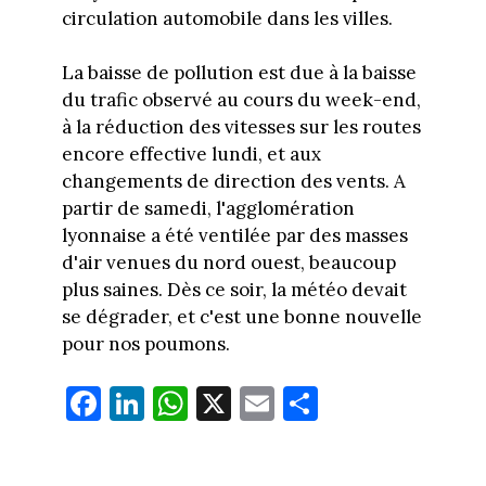
circulation automobile dans les villes.
La baisse de pollution est due à la baisse
du trafic observé au cours du week-end,
à la réduction des vitesses sur les routes
encore effective lundi, et aux
changements de direction des vents. A
partir de samedi, l'agglomération
lyonnaise a été ventilée par des masses
d'air venues du nord ouest, beaucoup
plus saines. Dès ce soir, la météo devait
se dégrader, et c'est une bonne nouvelle
pour nos poumons.
Fa
Li
W
X
E
Pa
ce
nk
ha
m
rt
bo
ed
ts
ail
ag