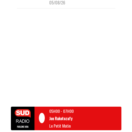
05/08/26
05H00
-
07H00
Jon Rakotozafy
Le Petit Matin