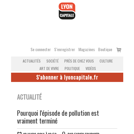
Accéder
au
contenu
Voir
Se connecter
S’enregistrer
Magazines
Boutique
le
ACTUALITÉS
SOCIÉTÉ
PRÈS DE CHEZ VOUS
CULTURE
panier
ART DE VIVRE
POLITIQUE
VIDÉOS
S'abonner à lyoncapitale.fr
ACTUALITÉ
Pourquoi l'épisode de pollution est
vraiment terminé