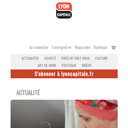
Accéder
au
contenu
Voir
Se connecter
S’enregistrer
Magazines
Boutique
le
ACTUALITÉS
SOCIÉTÉ
PRÈS DE CHEZ VOUS
CULTURE
panier
ART DE VIVRE
POLITIQUE
VIDÉOS
S'abonner à lyoncapitale.fr
ACTUALITÉ