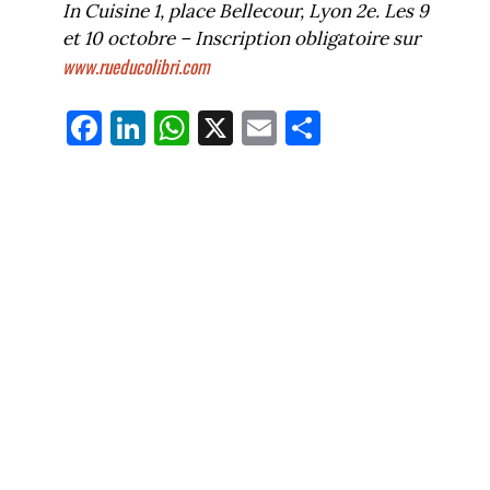
In Cuisine 1, place Bellecour, Lyon 2e. Les 9
et 10 octobre – Inscription obligatoire sur
www.rueducolibri.com
Fa
Li
W
X
E
Pa
ce
nk
ha
m
rt
bo
ed
ts
ail
ag
ok
In
Ap
er
p