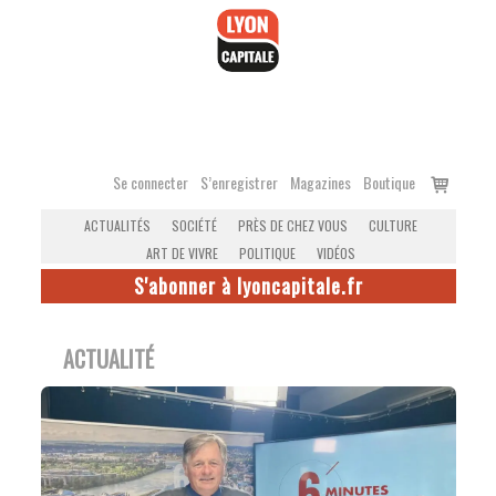
Accéder
au
contenu
Voir
Se connecter
S’enregistrer
Magazines
Boutique
le
ACTUALITÉS
SOCIÉTÉ
PRÈS DE CHEZ VOUS
CULTURE
panier
ART DE VIVRE
POLITIQUE
VIDÉOS
S'abonner à lyoncapitale.fr
ACTUALITÉ