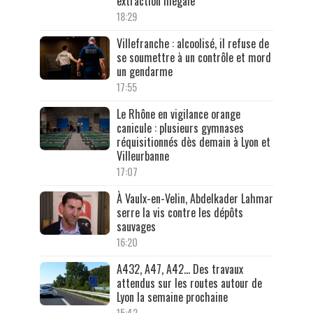
extraction illégale
18:29
Villefranche : alcoolisé, il refuse de
se soumettre à un contrôle et mord
un gendarme
17:55
Le Rhône en vigilance orange
canicule : plusieurs gymnases
réquisitionnés dès demain à Lyon et
Villeurbanne
17:07
À Vaulx-en-Velin, Abdelkader Lahmar
serre la vis contre les dépôts
sauvages
16:20
A432, A47, A42… Des travaux
attendus sur les routes autour de
Lyon la semaine prochaine
15:42