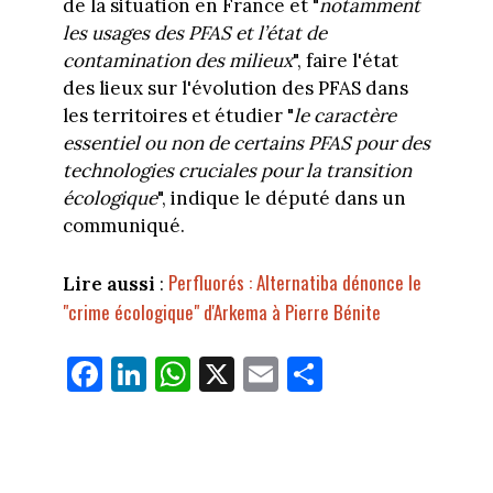
de la situation en France et "
notamment
les usages des PFAS et l’état de
contamination des milieux
", faire l'état
des lieux sur l'évolution des PFAS dans
les territoires et étudier "
le caractère
essentiel ou non de certains PFAS pour des
technologies cruciales pour la transition
écologique
", indique le député dans un
communiqué.
Perfluorés : Alternatiba dénonce le
Lire aussi
:
"crime écologique" d'Arkema à Pierre Bénite
Fa
Li
W
X
E
Pa
ce
nk
ha
m
rt
bo
ed
ts
ail
ag
ok
In
Ap
er