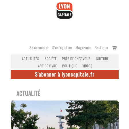
Accéder
au
contenu
Voir
Se connecter
S’enregistrer
Magazines
Boutique
le
ACTUALITÉS
SOCIÉTÉ
PRÈS DE CHEZ VOUS
CULTURE
panier
ART DE VIVRE
POLITIQUE
VIDÉOS
S'abonner à lyoncapitale.fr
ACTUALITÉ