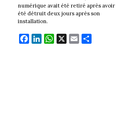
numérique avait été retiré après avoir
été détruit deux jours après son
installation.
Fa
Li
W
X
E
Pa
ce
nk
ha
m
rt
bo
ed
ts
ail
ag
ok
In
Ap
er
p