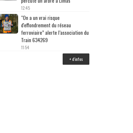
percuté un arbre à Limas
12:45
“On a un vrai risque
d'effondrement du réseau
ferroviaire” alerte l’association du
Train 634269
11:54
+ d'infos