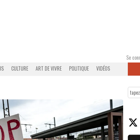
Se con
US
CULTURE
ART DE VIVRE
POLITIQUE
VIDÉOS