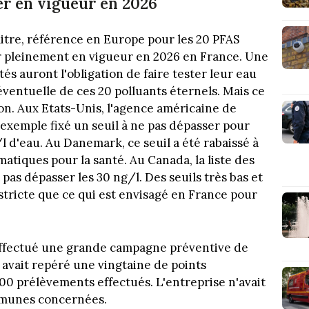
rer en vigueur en 2026
itre, référence en Europe pour les 20 PFAS
r pleinement en vigueur en 2026 en France. Une
ités auront l'obligation de faire tester leur eau
éventuelle de ces 20 polluants éternels. Mais ce
on. Aux Etats-Unis, l'agence américaine de
exemple fixé un seuil à ne pas dépasser pour
 d'eau. Au Danemark, ce seuil a été rabaissé à
matiques pour la santé. Au Canada, la liste des
t pas dépasser les 30 ng/l. Des seuils très bas et
tricte que ce qui est envisagé en France pour
effectué une grande campagne préventive de
e avait repéré une vingtaine de points
00 prélèvements effectués. L'entreprise n'avait
mmunes concernées.