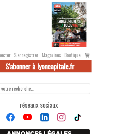
Voir
necter
S’enregistrer
Magazines
Boutique
le
S'abonner à lyoncapitale.fr
panier
réseaux sociaux