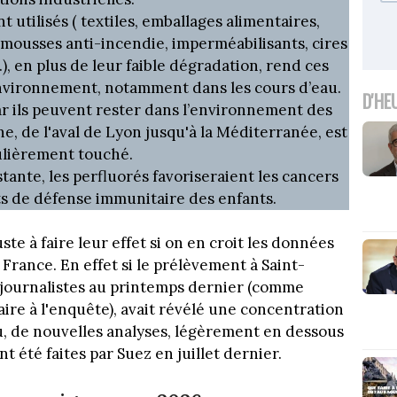
nt utilisés ( textiles, emballages alimentaires,
 mousses anti-incendie, imperméabilisants, cires
.), en plus de leur faible dégradation, rend ces
nvironnement, notamment dans les cours d’eau.
D'HE
ar ils peuvent rester dans l’environnement des
e, de l'aval de Lyon jusqu'à la Méditerranée, est
ulièrement touché.
istante, les perfluorés favoriseraient les cancers
ts de défense immunitaire des enfants.
e à faire leur effet si on en croit les données
France. En effet si le prélèvement à Saint-
journalistes au printemps dernier (comme
re à l'enquête), avait révélé une concentration
u, de nouvelles analyses, légèrement en dessous
 été faites par Suez en juillet dernier.