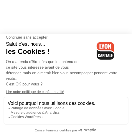
Contactez-nous
-
Mentions légales
-
CGV
-
Politique de
confidentialité
-
Gestion des cookies
-
Lyon Capitale TV
-
Archives
Lyon Capitale
Lyon Capitale - 51 avenue Maréchal Foch - CS 40091 - 69456 Lyon