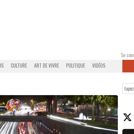
Se con
US
CULTURE
ART DE VIVRE
POLITIQUE
VIDÉOS