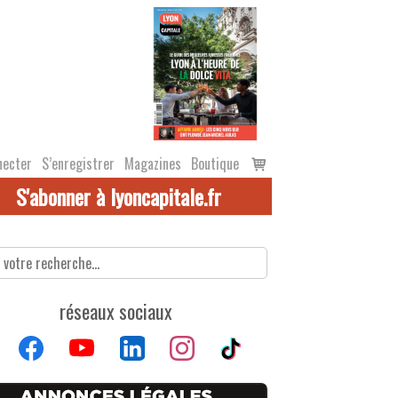
Voir
necter
S’enregistrer
Magazines
Boutique
le
S'abonner à lyoncapitale.fr
panier
réseaux sociaux