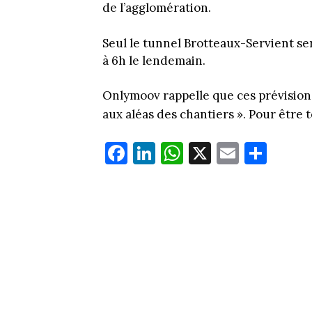
de l’agglomération.
Seul le tunnel Brotteaux-Servient sera
à 6h le lendemain.
Onlymoov rappelle que ces prévisions
aux aléas des chantiers ». Pour être 
Fa
Li
W
X
E
Pa
ce
nk
ha
m
rt
bo
ed
ts
ail
ag
ok
In
Ap
er
p