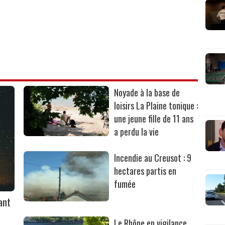
Noyade à la base de
loisirs La Plaine tonique :
une jeune fille de 11 ans
a perdu la vie
Incendie au Creusot : 9
hectares partis en
fumée
ant
Le Rhône en vigilance