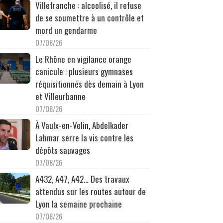
Villefranche : alcoolisé, il refuse
de se soumettre à un contrôle et
mord un gendarme
07/08/26
Le Rhône en vigilance orange
canicule : plusieurs gymnases
réquisitionnés dès demain à Lyon
et Villeurbanne
07/08/26
À Vaulx-en-Velin, Abdelkader
Lahmar serre la vis contre les
dépôts sauvages
07/08/26
A432, A47, A42… Des travaux
attendus sur les routes autour de
Lyon la semaine prochaine
07/08/26