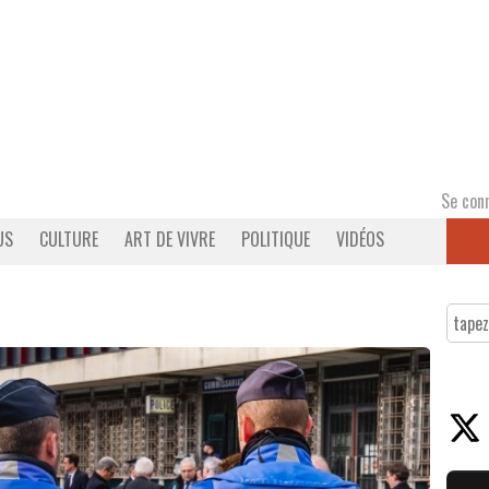
Se con
US
CULTURE
ART DE VIVRE
POLITIQUE
VIDÉOS