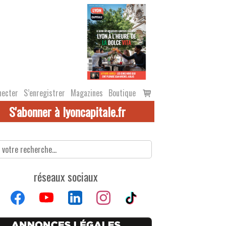
Voir
necter
S’enregistrer
Magazines
Boutique
le
S'abonner à lyoncapitale.fr
panier
réseaux sociaux