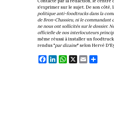
Contacté par la rédaction, le centre 
s'exprimer sur le sujet. De son côté, 
politique anti-foodtrucks dans la co
de Bron-Chassieu, ni le commandant du
ne nous ont sollicités sur le dossier.
officielle de nos interlocuteurs princi
même réussi à installer un foodtruck
rendus "
par dizaine
" selon Hervé D'E
Fa
Li
W
X
E
Pa
ce
nk
ha
m
rt
bo
ed
ts
ail
ag
ok
In
Ap
er
p