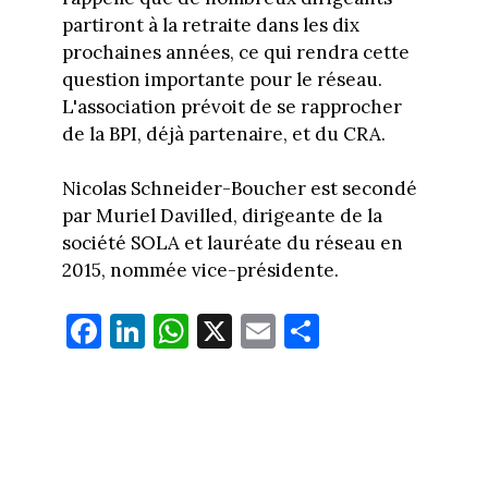
partiront à la retraite dans les dix
prochaines années, ce qui rendra cette
question importante pour le réseau.
L'association prévoit de se rapprocher
de la BPI, déjà partenaire, et du CRA.
Nicolas Schneider-Boucher est secondé
par Muriel Davilled, dirigeante de la
société SOLA et lauréate du réseau en
2015, nommée vice-présidente.
Fa
Li
W
X
E
Pa
ce
nk
ha
m
rt
bo
ed
ts
ail
ag
ok
In
Ap
er
p