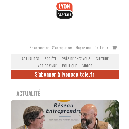
Accéder
au
contenu
Voir
Se connecter
S’enregistrer
Magazines
Boutique
le
ACTUALITÉS
SOCIÉTÉ
PRÈS DE CHEZ VOUS
CULTURE
panier
ART DE VIVRE
POLITIQUE
VIDÉOS
S'abonner à lyoncapitale.fr
ACTUALITÉ