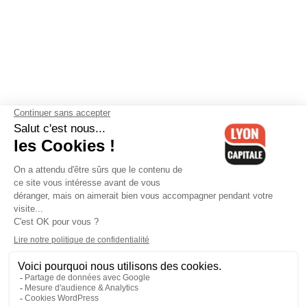
Contactez-nous
-
Mentions légales
-
CGV
-
Politique de
confidentialité
-
Gestion des cookies
-
Lyon Capitale TV
-
Archives
Lyon Capitale