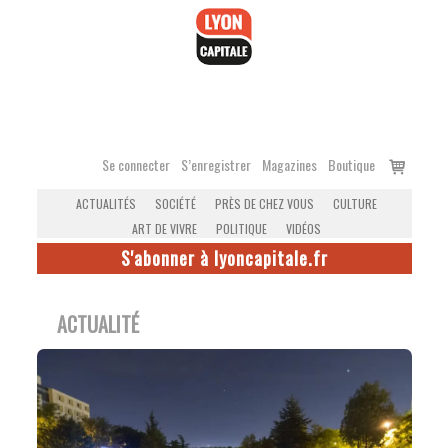
Accéder
au
contenu
Voir
Se connecter
S’enregistrer
Magazines
Boutique
le
ACTUALITÉS
SOCIÉTÉ
PRÈS DE CHEZ VOUS
CULTURE
panier
ART DE VIVRE
POLITIQUE
VIDÉOS
S'abonner à lyoncapitale.fr
ACTUALITÉ