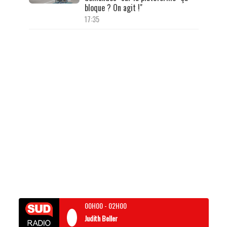
bloque ? On agit !"
17:35
00H00
-
02H00
Judith Beller