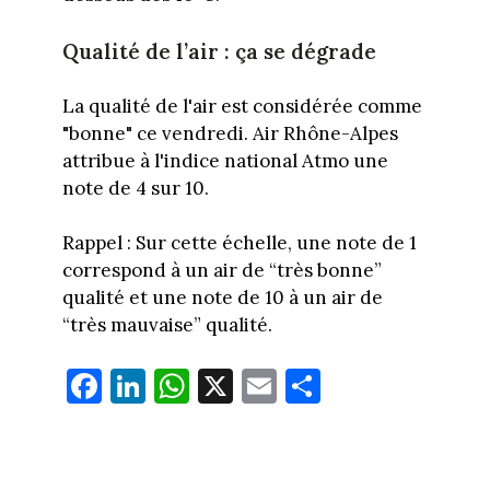
Qualité de l’air : ça se dégrade
La qualité de l'air est considérée comme
"bonne" ce vendredi. Air Rhône-Alpes
attribue à l'indice national Atmo une
note de 4 sur 10.
Rappel : Sur cette échelle, une note de 1
correspond à un air de “très bonne”
qualité et une note de 10 à un air de
“très mauvaise” qualité.
Fa
Li
W
X
E
Pa
ce
nk
ha
m
rt
bo
ed
ts
ail
ag