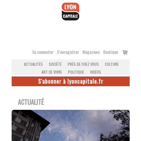
Accéder
au
contenu
Voir
Se connecter
S’enregistrer
Magazines
Boutique
le
ACTUALITÉS
SOCIÉTÉ
PRÈS DE CHEZ VOUS
CULTURE
panier
ART DE VIVRE
POLITIQUE
VIDÉOS
S'abonner à lyoncapitale.fr
ACTUALITÉ