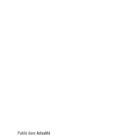
ok
In
Ap
er
p
Publié dans
Actualité