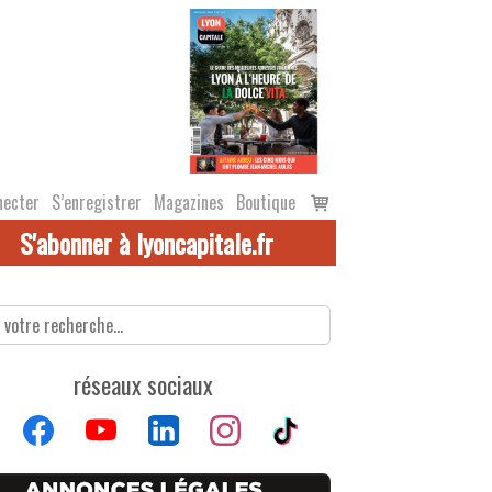
Voir
necter
S’enregistrer
Magazines
Boutique
le
S'abonner à lyoncapitale.fr
panier
réseaux sociaux