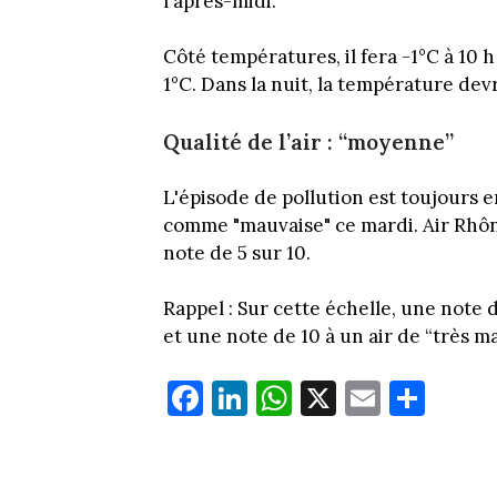
l'après-midi.
Côté températures, il fera -1°C à 10 h 
1°C. Dans la nuit, la température dev
Qualité de l’air : “moyenne”
L'épisode de pollution est toujours e
comme "mauvaise" ce mardi. Air Rhôn
note de 5 sur 10.
Rappel : Sur cette échelle, une note 
et une note de 10 à un air de “très m
Fa
Li
W
X
E
Pa
ce
nk
ha
m
rt
bo
ed
ts
ail
ag