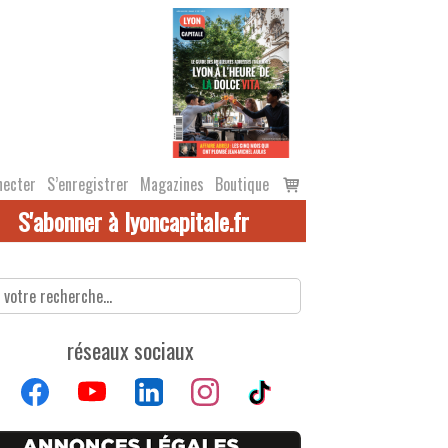
Voir
necter
S’enregistrer
Magazines
Boutique
le
S'abonner à lyoncapitale.fr
panier
réseaux sociaux