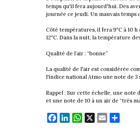
temps qu'il fera aujourd'hui. Des av
journée ce jeudi. Un mauvais temps q
Côté températures, il fera 9°C à 10 h e
12°C. Dans la nuit, la température d
Qualité de l’air : “bonne”
La qualité de l'air est considérée co
l'indice national Atmo une note de 3 
Rappel : Sur cette échelle, une note 
et une note de 10 à un air de “très m
Fa
Li
W
X
E
Pa
ce
nk
ha
m
rt
bo
ed
ts
ail
ag