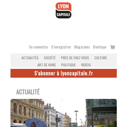
Accéder
au
contenu
Voir
Se connecter
S’enregistrer
Magazines
Boutique
le
ACTUALITÉS
SOCIÉTÉ
PRÈS DE CHEZ VOUS
CULTURE
panier
ART DE VIVRE
POLITIQUE
VIDÉOS
S'abonner à lyoncapitale.fr
ACTUALITÉ