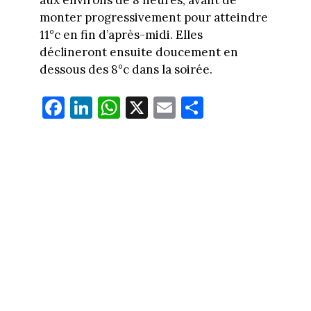
monter progressivement pour atteindre
11°c en fin d’après-midi. Elles
déclineront ensuite doucement en
dessous des 8°c dans la soirée.
Fa
Li
W
X
E
Pa
ce
nk
ha
m
rt
bo
ed
ts
ail
ag
ok
In
Ap
er
p