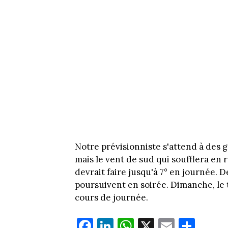
Notre prévisionniste s'attend à des g
mais le vent de sud qui soufflera en r
devrait faire jusqu'à 7° en journée. D
poursuivent en soirée. Dimanche, le 
cours de journée.
Fa
Li
W
X
E
Pa