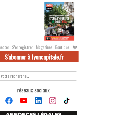
Voir
necter
S’enregistrer
Magazines
Boutique
le
S'abonner à lyoncapitale.fr
panier
réseaux sociaux