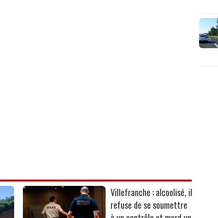
Villefranche : alcoolisé, il
refuse de se soumettre
à un contrôle et mord un