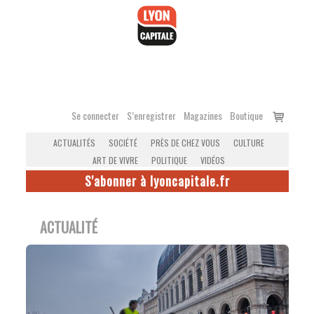
Accéder
au
contenu
Voir
Se connecter
S’enregistrer
Magazines
Boutique
le
ACTUALITÉS
SOCIÉTÉ
PRÈS DE CHEZ VOUS
CULTURE
panier
ART DE VIVRE
POLITIQUE
VIDÉOS
S'abonner à lyoncapitale.fr
ACTUALITÉ