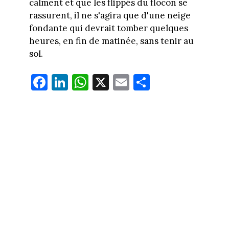
calment et que les flippés du flocon se
rassurent, il ne s'agira que d'une neige
fondante qui devrait tomber quelques
heures, en fin de matinée, sans tenir au
sol.
Fa
Li
W
X
E
Pa
ce
nk
ha
m
rt
bo
ed
ts
ail
ag
ok
In
Ap
er
p