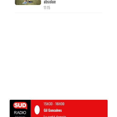
absolue
11:15
15H30
-
16H00
Gil Goncalves
La santé demain