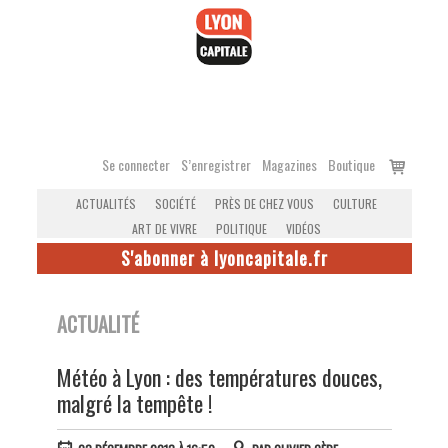
Accéder
au
contenu
Voir
Se connecter
S’enregistrer
Magazines
Boutique
le
ACTUALITÉS
SOCIÉTÉ
PRÈS DE CHEZ VOUS
CULTURE
panier
ART DE VIVRE
POLITIQUE
VIDÉOS
S'abonner à lyoncapitale.fr
ACTUALITÉ
Météo à Lyon : des températures douces,
malgré la tempête !