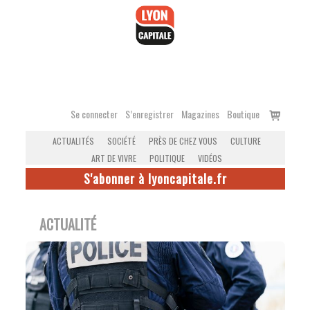
Accéder
au
contenu
Voir
Se connecter
S’enregistrer
Magazines
Boutique
le
ACTUALITÉS
SOCIÉTÉ
PRÈS DE CHEZ VOUS
CULTURE
panier
ART DE VIVRE
POLITIQUE
VIDÉOS
S'abonner à lyoncapitale.fr
ACTUALITÉ