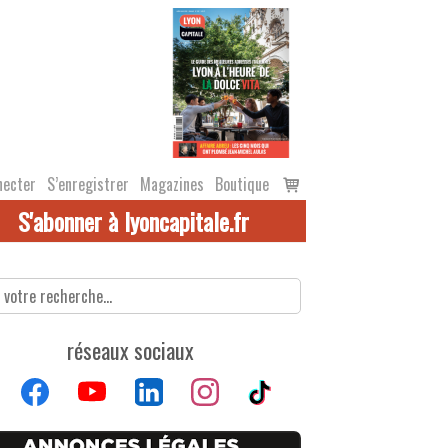
Voir
necter
S’enregistrer
Magazines
Boutique
le
S'abonner à lyoncapitale.fr
panier
réseaux sociaux