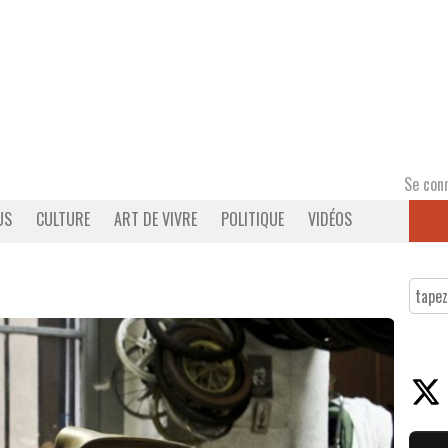
Se con
US
CULTURE
ART DE VIVRE
POLITIQUE
VIDÉOS