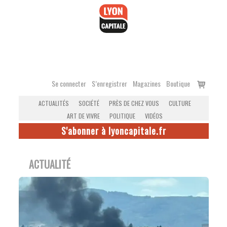
Accéder
au
contenu
Voir
Se connecter
S’enregistrer
Magazines
Boutique
le
ACTUALITÉS
SOCIÉTÉ
PRÈS DE CHEZ VOUS
CULTURE
panier
ART DE VIVRE
POLITIQUE
VIDÉOS
S'abonner à lyoncapitale.fr
ACTUALITÉ