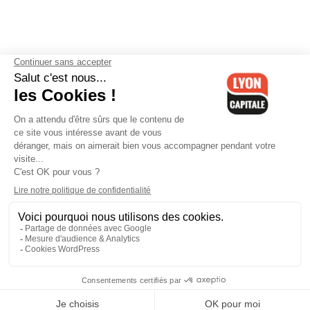
Contactez-nous
-
Mentions légales
-
CGV
-
Politique de
confidentialité
-
Gestion des cookies
-
Lyon Capitale TV
-
Archives
Lyon Capitale
Lyon Capitale - 51 avenue Maréchal Foch - CS 40091 - 69456 Lyon
Cedex 06