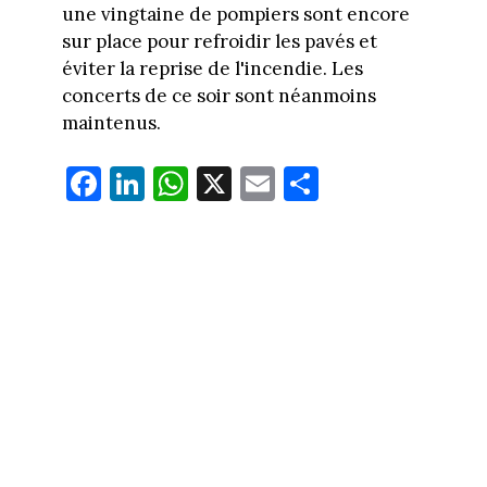
une vingtaine de pompiers sont encore
sur place pour refroidir les pavés et
éviter la reprise de l'incendie. Les
concerts de ce soir sont néanmoins
maintenus.
Fa
Li
W
X
E
Pa
ce
nk
ha
m
rt
bo
ed
ts
ail
ag
ok
In
Ap
er
p