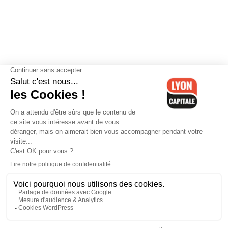
Contactez-nous
-
Mentions légales
-
CGV
-
Politique de
confidentialité
-
Gestion des cookies
-
Lyon Capitale TV
-
Archives
Lyon Capitale
Lyon Capitale - 51 avenue Maréchal Foch - CS 40091 - 69456 Lyon