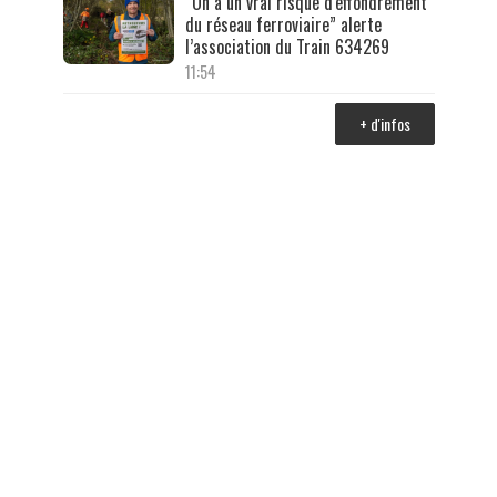
“On a un vrai risque d'effondrement
du réseau ferroviaire” alerte
l’association du Train 634269
11:54
+ d'infos