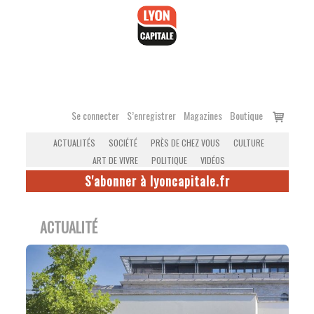
Accéder
au
contenu
Voir
Se connecter
S’enregistrer
Magazines
Boutique
le
ACTUALITÉS
SOCIÉTÉ
PRÈS DE CHEZ VOUS
CULTURE
panier
ART DE VIVRE
POLITIQUE
VIDÉOS
S'abonner à lyoncapitale.fr
ACTUALITÉ