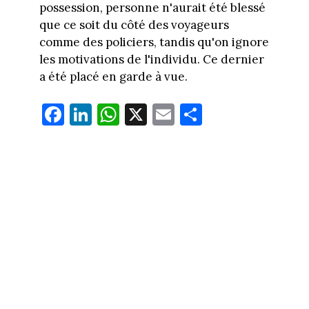
possession, personne n'aurait été blessé
que ce soit du côté des voyageurs
comme des policiers, tandis qu'on ignore
les motivations de l'individu. Ce dernier
a été placé en garde à vue.
Fa
Li
W
X
E
Pa
ce
nk
ha
m
rt
bo
ed
ts
ail
ag
ok
In
Ap
er
p