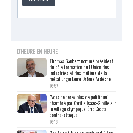
D'HEURE EN HEURE
Thomas Gaubert nommé président
du pôle formation de l’Union des
industries et des métiers de la
métallurgie Loire Drôme Ardèche
16:57
"Vous ne ferez plus de politique" :
chambré par Cyrille Isaac-Sibille sur
le village olympique, Éric Ciotti
contre-attaque
16:16
Que faire à Lyon ce week-end ? Les