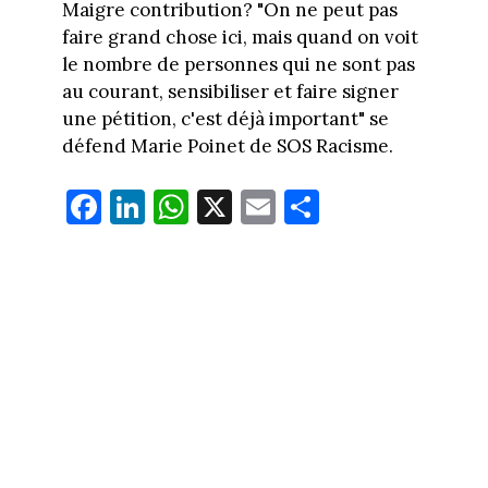
Maigre contribution? "On ne peut pas
faire grand chose ici, mais quand on voit
le nombre de personnes qui ne sont pas
au courant, sensibiliser et faire signer
une pétition, c'est déjà important" se
défend Marie Poinet de SOS Racisme.
Fa
Li
W
X
E
Pa
ce
nk
ha
m
rt
bo
ed
ts
ail
ag
ok
In
Ap
er
p