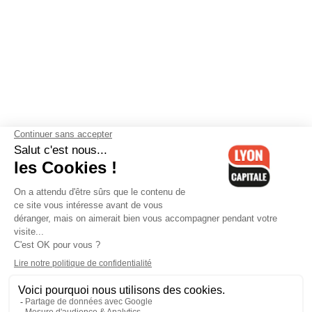
Contactez-nous
-
Mentions légales
-
CGV
-
Politique de
confidentialité
-
Gestion des cookies
-
Lyon Capitale TV
-
Archives