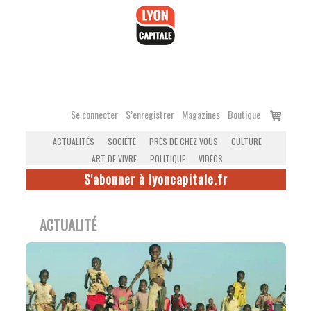
Accéder
au
contenu
Voir
Se connecter
S’enregistrer
Magazines
Boutique
le
ACTUALITÉS
SOCIÉTÉ
PRÈS DE CHEZ VOUS
CULTURE
panier
ART DE VIVRE
POLITIQUE
VIDÉOS
S'abonner à lyoncapitale.fr
ACTUALITÉ