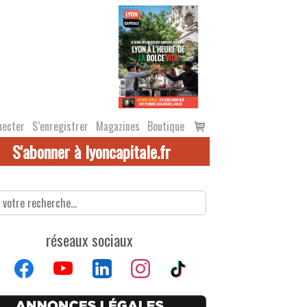
Voir
necter
S’enregistrer
Magazines
Boutique
le
S'abonner à lyoncapitale.fr
panier
réseaux sociaux