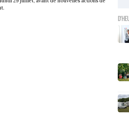
ndi 29 juillet, avant de nouvelles actions de
t.
D'HE