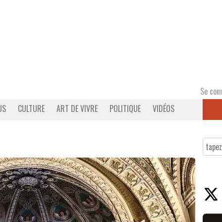
Se con
US
CULTURE
ART DE VIVRE
POLITIQUE
VIDÉOS