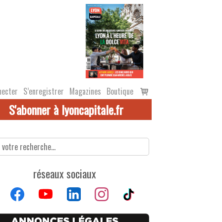
Voir
necter
S’enregistrer
Magazines
Boutique
le
S'abonner à lyoncapitale.fr
panier
réseaux sociaux