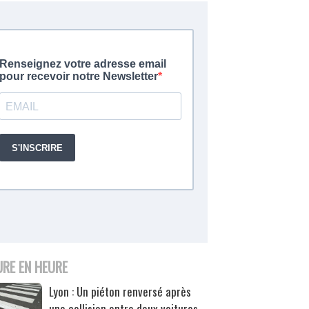
URE EN HEURE
Lyon : Un piéton renversé après
une collision entre deux voitures