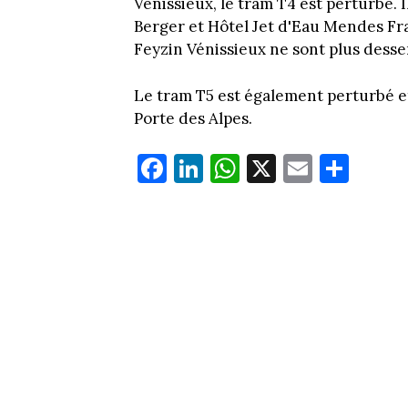
Vénissieux, le tram T4 est perturbé. 
Berger et Hôtel Jet d'Eau Mendes Fr
Feyzin Vénissieux ne sont plus desse
Le tram T5 est également perturbé e
Porte des Alpes.
Fa
Li
W
X
E
Pa
ce
nk
ha
m
rt
bo
ed
ts
ail
ag
ok
In
Ap
er
p