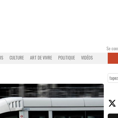
Se con
US
CULTURE
ART DE VIVRE
POLITIQUE
VIDÉOS