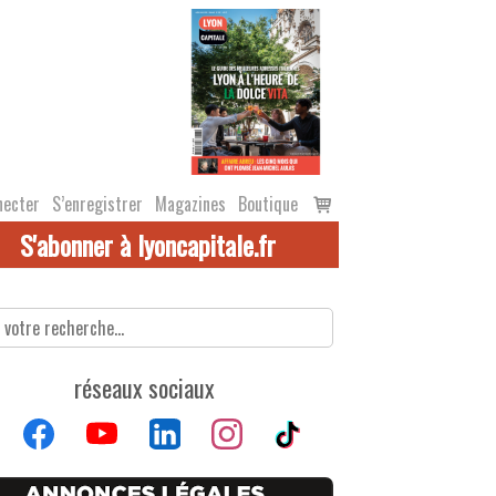
Voir
necter
S’enregistrer
Magazines
Boutique
le
S'abonner à lyoncapitale.fr
panier
réseaux sociaux