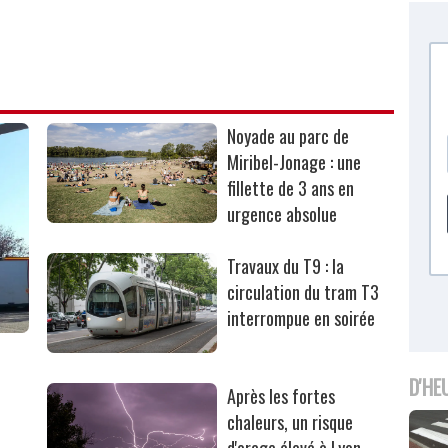
Noyade au parc de
Miribel-Jonage : une
fillette de 3 ans en
urgence absolue
Travaux du T9 : la
circulation du tram T3
interrompue en soirée
D'HE
Après les fortes
chaleurs, un risque
d'orage élevé à Lyon