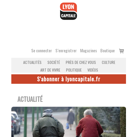
Accéder
au
contenu
Voir
Se connecter
S’enregistrer
Magazines
Boutique
le
ACTUALITÉS
SOCIÉTÉ
PRÈS DE CHEZ VOUS
CULTURE
panier
ART DE VIVRE
POLITIQUE
VIDÉOS
S'abonner à lyoncapitale.fr
ACTUALITÉ