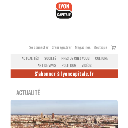
Accéder
au
contenu
Voir
Se connecter
S’enregistrer
Magazines
Boutique
le
ACTUALITÉS
SOCIÉTÉ
PRÈS DE CHEZ VOUS
CULTURE
panier
ART DE VIVRE
POLITIQUE
VIDÉOS
S'abonner à lyoncapitale.fr
ACTUALITÉ