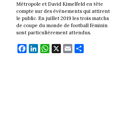
Métropole et David Kimelfeld en tête
compte sur des événements qui attirent
le public. En juillet 2019 les trois matchs
de coupe du monde de football féminin
sont particulièrement attendus.
Fa
Li
W
X
E
Pa
ce
nk
ha
m
rt
bo
ed
ts
ail
ag
ok
In
Ap
er
p