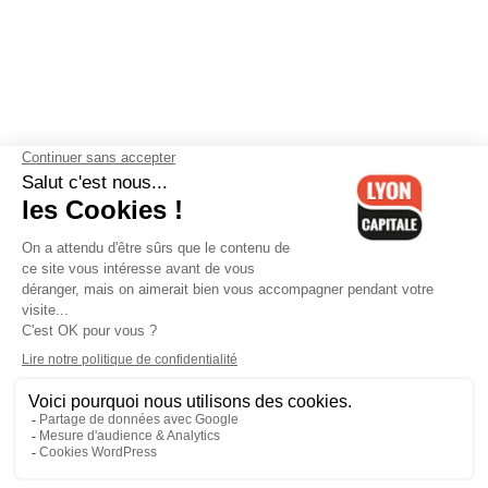
Contactez-nous
-
Mentions légales
-
CGV
-
Politique de
confidentialité
-
Gestion des cookies
-
Lyon Capitale TV
-
Archives
Lyon Capitale
Lyon Capitale - 51 avenue Maréchal Foch - CS 40091 - 69456 Lyon