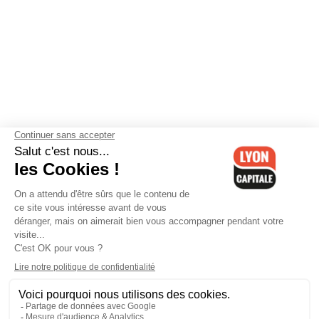
Contactez-nous
-
Mentions légales
-
CGV
-
Politique de
confidentialité
-
Gestion des cookies
-
Lyon Capitale TV
-
Archives