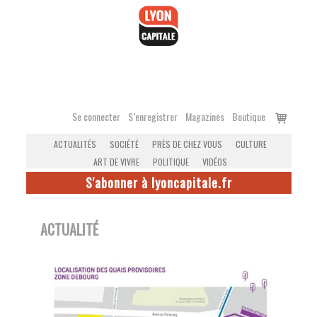
Accéder
au
contenu
Voir
Se connecter
S’enregistrer
Magazines
Boutique
le
ACTUALITÉS
SOCIÉTÉ
PRÈS DE CHEZ VOUS
CULTURE
panier
ART DE VIVRE
POLITIQUE
VIDÉOS
S'abonner à lyoncapitale.fr
ACTUALITÉ