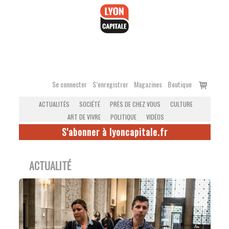
Accéder
au
contenu
Voir
Se connecter
S’enregistrer
Magazines
Boutique
le
ACTUALITÉS
SOCIÉTÉ
PRÈS DE CHEZ VOUS
CULTURE
panier
ART DE VIVRE
POLITIQUE
VIDÉOS
S'abonner à lyoncapitale.fr
ACTUALITÉ