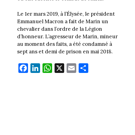
Le 1er mars 2019, à l’Élysée, le président
Emmanuel Macron a fait de Marin un
chevalier dans l’ordre de la Légion
d’honneur. L’agresseur de Marin, mineur
au moment des faits, a été condamné à
sept ans et demi de prison en mai 2018.
Fa
Li
W
X
E
Pa
ce
nk
ha
m
rt
bo
ed
ts
ail
ag
ok
In
Ap
er
p