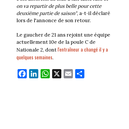
on va repartir de plus belle pour cette
deuxième partie de saison"
, a-t-il déclaré
lors de l'annonce de son retour.
Le gaucher de 21 ans rejoint une équipe
actuellement 10e de la poule C de
l'entraîneur a changé il y a
Nationale 2, dont
quelques semaines
.
Fa
Li
W
X
E
Pa
ce
nk
ha
m
rt
bo
ed
ts
ail
ag
ok
In
Ap
er
p