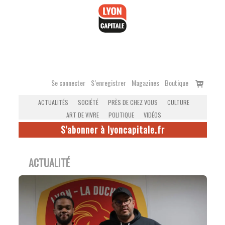
Accéder
au
contenu
Voir
Se connecter
S’enregistrer
Magazines
Boutique
le
ACTUALITÉS
SOCIÉTÉ
PRÈS DE CHEZ VOUS
CULTURE
panier
ART DE VIVRE
POLITIQUE
VIDÉOS
S'abonner à lyoncapitale.fr
ACTUALITÉ