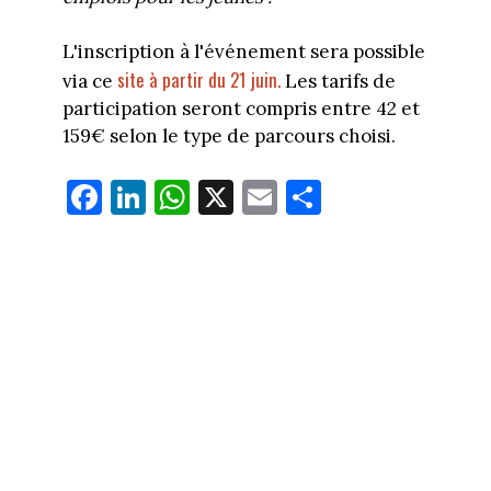
L'inscription à l'événement sera possible
site à partir du 21 juin.
via ce
Les tarifs de
participation seront compris entre 42 et
159€ selon le type de parcours choisi.
Fa
Li
W
X
E
Pa
ce
nk
ha
m
rt
bo
ed
ts
ail
ag
ok
In
Ap
er
p