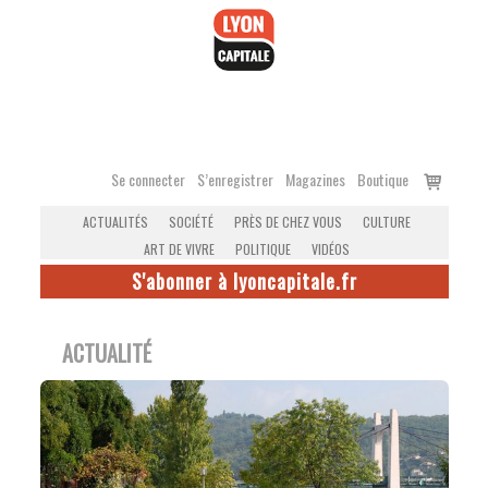
Accéder
au
contenu
Voir
Se connecter
S’enregistrer
Magazines
Boutique
le
ACTUALITÉS
SOCIÉTÉ
PRÈS DE CHEZ VOUS
CULTURE
panier
ART DE VIVRE
POLITIQUE
VIDÉOS
S'abonner à lyoncapitale.fr
ACTUALITÉ