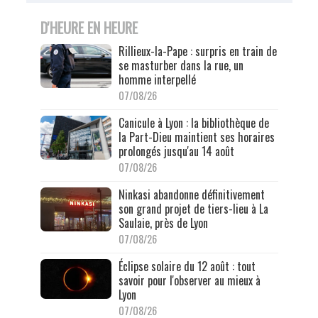
D'HEURE EN HEURE
Rillieux-la-Pape : surpris en train de
se masturber dans la rue, un
homme interpellé
07/08/26
Canicule à Lyon : la bibliothèque de
la Part-Dieu maintient ses horaires
prolongés jusqu'au 14 août
07/08/26
Ninkasi abandonne définitivement
son grand projet de tiers-lieu à La
Saulaie, près de Lyon
07/08/26
Éclipse solaire du 12 août : tout
savoir pour l'observer au mieux à
Lyon
07/08/26