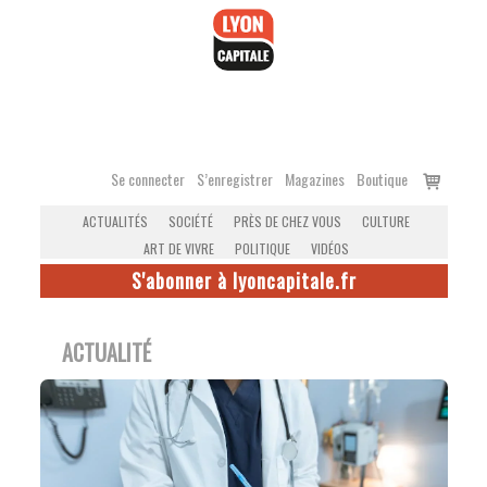
Accéder
au
contenu
Voir
Se connecter
S’enregistrer
Magazines
Boutique
le
ACTUALITÉS
SOCIÉTÉ
PRÈS DE CHEZ VOUS
CULTURE
panier
ART DE VIVRE
POLITIQUE
VIDÉOS
S'abonner à lyoncapitale.fr
ACTUALITÉ