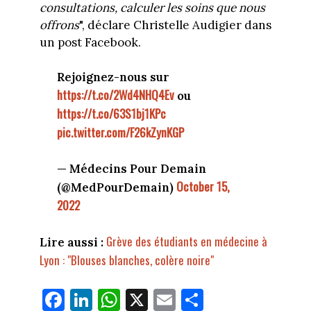
consultations, calculer les soins que nous
offrons
", déclare Christelle Audigier dans
un post Facebook.
Rejoignez-nous sur
https://t.co/2Wd4NHQ4Ev
ou
https://t.co/63S1bj1KPc
pic.twitter.com/F26kZynKGP
— Médecins Pour Demain
October 15,
(@MedPourDemain)
2022
Grève des étudiants en médecine à
Lire aussi :
Lyon : "Blouses blanches, colère noire"
Fa
Li
W
X
E
Pa