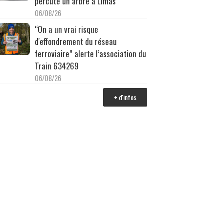
percuté un arbre à Limas
06/08/26
“On a un vrai risque
d'effondrement du réseau
ferroviaire” alerte l’association du
Train 634269
06/08/26
+ d'infos