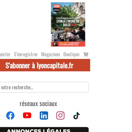
Voir
necter
S’enregistrer
Magazines
Boutique
le
S'abonner à lyoncapitale.fr
panier
réseaux sociaux