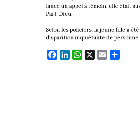
lancé un appel à témoin, elle était su
Part-Dieu.
Selon les policiers, la jeune fille a é
disparition inquiétante de personne
Fa
Li
W
X
E
Pa
ce
nk
ha
m
rt
bo
ed
ts
ail
ag
ok
In
Ap
er
p