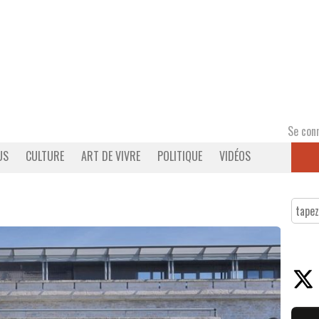
Se con
US
CULTURE
ART DE VIVRE
POLITIQUE
VIDÉOS