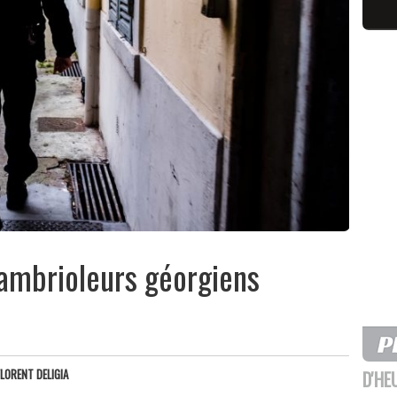
cambrioleurs géorgiens
FLORENT DELIGIA
D'HE