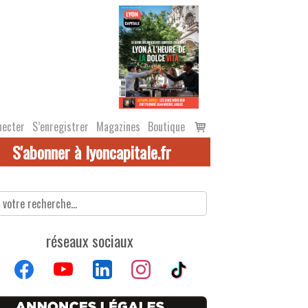
Voir
necter
S’enregistrer
Magazines
Boutique
le
S'abonner à lyoncapitale.fr
panier
réseaux sociaux