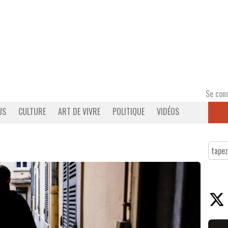
Se con
US
CULTURE
ART DE VIVRE
POLITIQUE
VIDÉOS