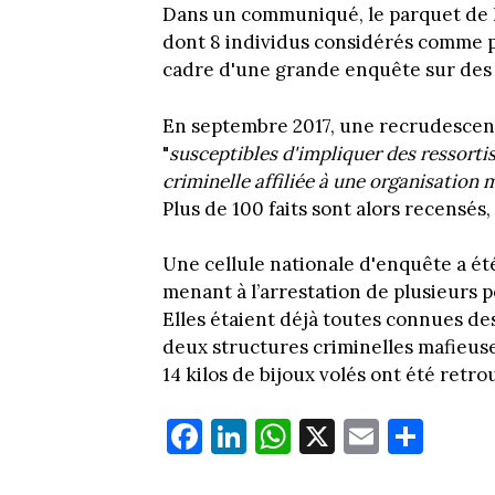
Dans un communiqué, le parquet de L
dont 8 individus considérés comme p
cadre d'une grande enquête sur des
En septembre 2017, une recrudescenc
"
susceptibles d'impliquer des ressorti
criminelle affiliée à une organisation
Plus de 100 faits sont alors recensé
Une cellule nationale d'enquête a é
menant à l’arrestation de plusieurs 
Elles étaient déjà toutes connues des
deux structures criminelles mafieus
14 kilos de bijoux volés ont été retro
Fa
Li
W
X
E
Pa
ce
nk
ha
m
rt