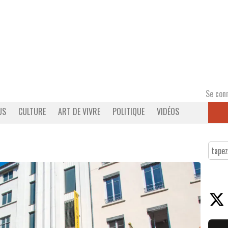
Se con
US
CULTURE
ART DE VIVRE
POLITIQUE
VIDÉOS