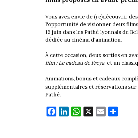
Vous avez envie de (re)découvrir des
l'opportunité de visionner deux fil
16 juin dans les Pathé lyonnais de Be
dédiée au cinéma d'animation.
À cette occasion, deux sorties en av
film : Le cadeau de Freya
, et un class
Animations, bonus et cadeaux complè
supplémentaires et réservations sur
Pathé.
Fa
Li
W
X
E
Pa
ce
nk
ha
m
rt
bo
ed
ts
ail
ag