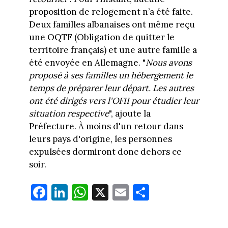
proposition de relogement n’a été faite.
Deux familles albanaises ont même reçu
une OQTF (Obligation de quitter le
territoire français) et une autre famille a
été envoyée en Allemagne. "
Nous avons
proposé à ses familles un hébergement le
temps de préparer leur départ. Les autres
ont été dirigés vers l'OFII pour étudier leur
situation respective
", ajoute la
Préfecture. À moins d'un retour dans
leurs pays d'origine, les personnes
expulsées dormiront donc dehors ce
soir.
Fa
Li
W
X
E
Pa
ce
nk
ha
m
rt
bo
ed
ts
ail
ag