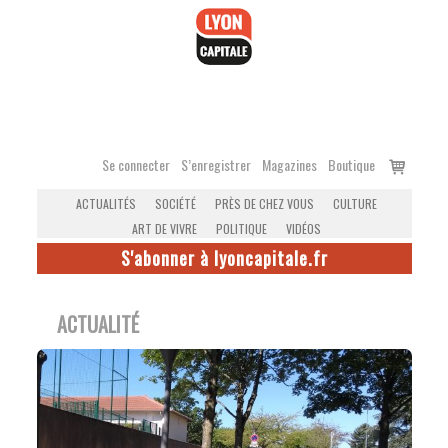
Accéder
au
contenu
Voir
Se connecter
S’enregistrer
Magazines
Boutique
le
ACTUALITÉS
SOCIÉTÉ
PRÈS DE CHEZ VOUS
CULTURE
panier
ART DE VIVRE
POLITIQUE
VIDÉOS
S'abonner à lyoncapitale.fr
ACTUALITÉ